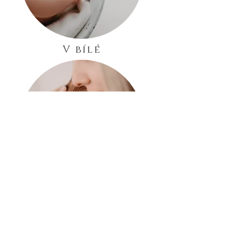
V bílé
Doma
allinfoto@allinfoto.cz